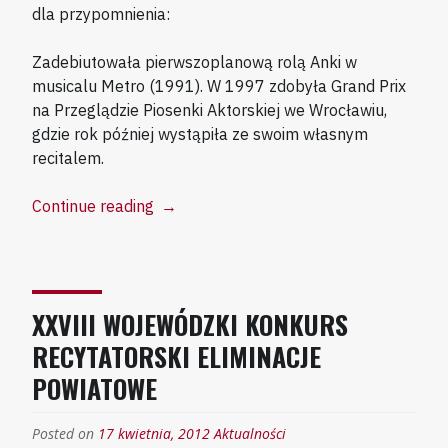
dla przypomnienia:
Zadebiutowała pierwszoplanową rolą Anki w
musicalu Metro (1991). W 1997 zdobyła Grand Prix
na Przeglądzie Piosenki Aktorskiej we Wrocławiu,
gdzie rok później wystąpiła ze swoim własnym
recitalem.
“XVIII
Continue reading
→
POETYCKO
MUZYCZNA
BITWA
POD
XXVIII WOJEWÓDZKI KONKURS
GORLICAMI”
RECYTATORSKI ELIMINACJE
POWIATOWE
Posted on
17 kwietnia, 2012
Aktualności