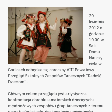
20
kwietnia
2012 o
godzinie
10.00 w
Sali
Domu
Nauczy
ciela w
Gorlicach odbędzie się coroczny VIII Powiatowy
Przegląd Szkolnych Zespołów Tanecznych “Radość
Dzieciom” .
Głównym celem przeglądu jest artystyczna
konfrontacja dorobku amatorskich dziecięcych i
młodzieżowych zespołów i grup tanecznych z terenu
powiatu gorlickiego, doskonalenie umiejętności