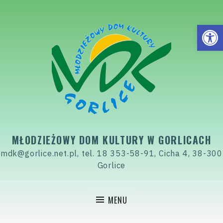
Skip
to
Open
content
MŁODZIEŻOWY DOM KULTURY W GORLICACH
mdk@gorlice.net.pl, tel. 18 353-58-91, Cicha 4, 38-300
Gorlice
MENU