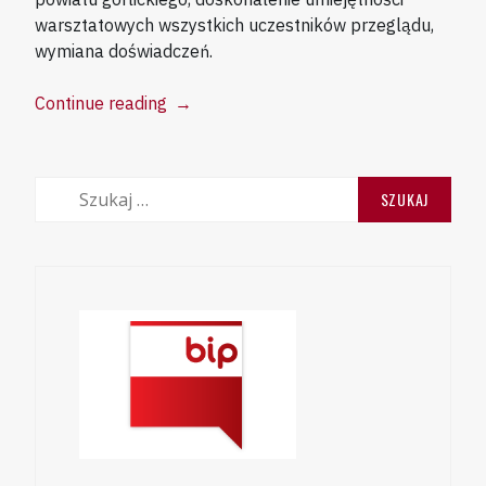
warsztatowych wszystkich uczestników przeglądu,
wymiana doświadczeń.
“VIII
Continue reading
→
Powiatowy
Przegląd
Szkolnych
Szukaj:
Zespołów
Tanecznych
“Radość
Dzieciom”
.”