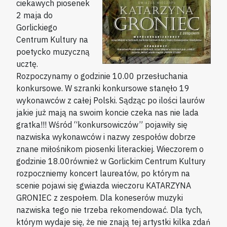
ciekawych piosenek
2 maja do
Gorlickiego
Centrum Kultury na
poetycko muzyczną
ucztę.
Rozpoczynamy o godzinie 10.00 przesłuchania
konkursowe. W szranki konkursowe stanęło 19
wykonawców z całej Polski. Sądząc po ilości laurów
jakie już mają na swoim koncie czeka nas nie lada
gratka!!! Wśród “konkursowiczów” pojawiły się
nazwiska wykonawców i nazwy zespołów dobrze
znane miłośnikom piosenki literackiej. Wieczorem o
godzinie 18.00również w Gorlickim Centrum Kultury
rozpoczniemy koncert laureatów, po którym na
scenie pojawi się gwiazda wieczoru KATARZYNA
GRONIEC z zespołem. Dla koneserów muzyki
nazwiska tego nie trzeba rekomendować. Dla tych,
którym wydaje się, że nie znają tej artystki kilka zdań