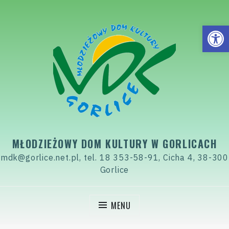
Skip
to
Open
content
MŁODZIEŻOWY DOM KULTURY W GORLICACH
mdk@gorlice.net.pl, tel. 18 353-58-91, Cicha 4, 38-300
Gorlice
MENU