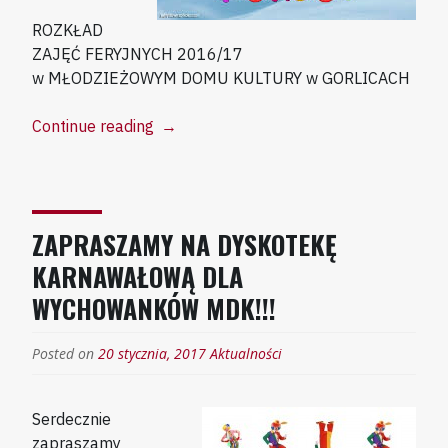
ROZKŁAD
ZAJĘĆ FERYJNYCH 2016/17
w MŁODZIEŻOWYM DOMU KULTURY w GORLICACH
“Zapraszamy
Continue reading
→
na
zajęcia
feryjne
do
ZAPRASZAMY NA DYSKOTEKĘ
MDK”
KARNAWAŁOWĄ DLA
WYCHOWANKÓW MDK!!!
Posted on
20 stycznia, 2017
Aktualności
Serdecznie
zapraszamy