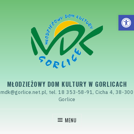
Skip
to
Open
content
MŁODZIEŻOWY DOM KULTURY W GORLICACH
mdk@gorlice.net.pl, tel. 18 353-58-91, Cicha 4, 38-300
Gorlice
MENU