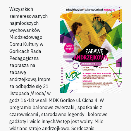
Wszystkich
zainteresowanych
najmłodszych
wychowanków
Młodzieżowego
Domu Kultury w
Gorlicach Rada
Pedagogiczna
zaprasza na
zabawę
andrzejkową.Impre
za odbędzie się 21
listopada /środa/ w
godz 16-18 w sali MDK Gorlice ul. Cicha 4. W
programie balonowe zwierzaki , spotkanie z
czarownicami , starodawne legendy , kolorowe
gadżety i wiele innych.Wstęp jest wolny. Mile
widziane stroje andrzejkowe. Serdecznie