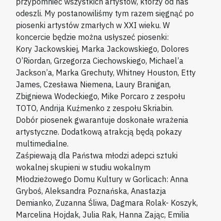
przypomnieć wszystkich artystów, którzy od nas
odeszli. My postanowiliśmy tym razem sięgnąć po
piosenki artystów zmarłych w XXI wieku. W
koncercie będzie można usłyszeć piosenki:
Kory Jackowskiej, Marka Jackowskiego, Dolores
O’Riordan, Grzegorza Ciechowskiego, Michael’a
Jackson’a, Marka Grechuty, Whitney Houston, Etty
James, Czesława Niemena, Laury Branigan,
Zbigniewa Wodeckiego, Mike Porcaro z zespołu
TOTO, Andrija Kuźmenko z zespołu Skriabin.
Dobór piosenek gwarantuje doskonałe wrażenia
artystyczne. Dodatkową atrakcją będą pokazy
multimedialne.
Zaśpiewają dla Państwa młodzi adepci sztuki
wokalnej skupieni w studiu wokalnym
Młodzieżowego Domu Kultury w Gorlicach: Anna
Gryboś, Aleksandra Poznańska, Anastazja
Demianko, Zuzanna Śliwa, Dagmara Rolak- Koszyk,
Marcelina Hojdak, Julia Rak, Hanna Zając, Emilia