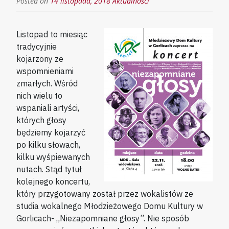
Posted on
14 listopada, 2018
Aktualności
Listopad to miesiąc
tradycyjnie
kojarzony ze
wspomnieniami
zmarłych. Wśród
nich wielu to
wspaniali artyści,
których głosy
będziemy kojarzyć
po kilku słowach,
kilku wyśpiewanych
nutach. Stąd tytuł
kolejnego koncertu,
który przygotowany został przez wokalistów ze
studia wokalnego Młodzieżowego Domu Kultury w
Gorlicach- „Niezapomniane głosy”. Nie sposób