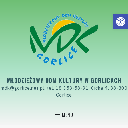
Skip
to
Open
content
MŁODZIEŻOWY DOM KULTURY W GORLICACH
mdk@gorlice.net.pl, tel. 18 353-58-91, Cicha 4, 38-300
Gorlice
MENU