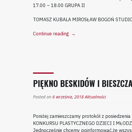
17.00 – 18.00 GRUPA II
TOMASZ KUBALA MIROSŁAW BOGOŃ STUDI
“ROZKŁAD
Continue reading
→
ZAJĘĆ
MŁODZIEŻOWEGO
DOMU
KULTURY
W
GORLICACH
PIĘKNO BESKIDÓW I BIESZCZ
W
ROKU
Posted on
6 września, 2018
SZKOLNYM
Aktualności
2018/2019”
Poniżej zamieszczamy protokół z posiedzen
KONKURSU PLASTYCZNEGO DZIECI I MŁODZ
Jednocześnie chcemy poinformować,że wszysc