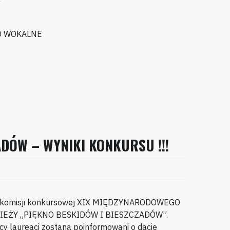
O WOKALNE
ADÓW – WYNIKI KONKURSU !!!
ia komisji konkursowej XIX MIĘDZYNARODOWEGO
IEŻY „PIĘKNO BESKIDÓW I BIESZCZADÓW”.
y laureaci zostaną poinformowani o dacie