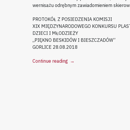
wernisażu odrębnym zawiadomieniem skierow
PROTOKÓŁ Z POSIEDZENIA KOMISJI
XIX MIĘDZYNARODOWEGO KONKURSU PLAS
DZIECI I MŁODZIEŻY
„PIĘKNO BESKIDÓW I BIESZCZADÓW”
GORLICE 28.08.2018
“Piękno
Continue reading
→
Beskidów
i
Bieszczadów
–
wyniki
konkursu
!!!”