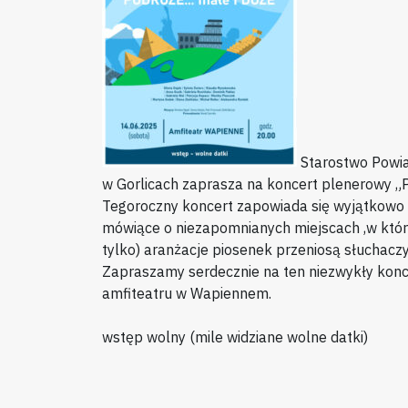
Starostwo Powia
w Gorlicach zaprasza na koncert plenerowy „P
Tegoroczny koncert zapowiada się wyjątkowo a
mówiące o niezapomnianych miejscach ,w któryc
tylko) aranżacje piosenek przeniosą słuchacz
Zapraszamy serdecznie na ten niezwykły konc
amfiteatru w Wapiennem.
wstęp wolny (mile widziane wolne datki)