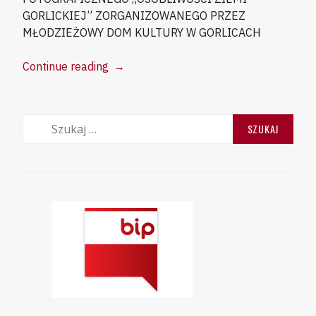
GORLICKIEJ” ZORGANIZOWANEGO PRZEZ
MŁODZIEŻOWY DOM KULTURY W GORLICACH
“Konkurs
Continue reading
→
fotograficzny
rozstrzygnięty!!!”
Szukaj: