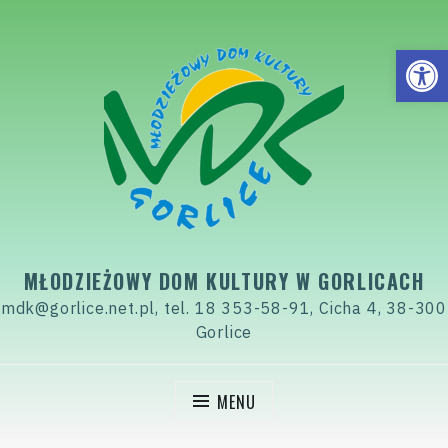
Skip
to
Open
content
MŁODZIEŻOWY DOM KULTURY W GORLICACH
mdk@gorlice.net.pl, tel. 18 353-58-91, Cicha 4, 38-300
Gorlice
MENU