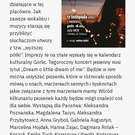
działające w tej
placówce. Jak
zawsze wokaliści i
muzycy starają się
przybliżyć
słuchaczom utwory
z tzw. „wyższej
półki”. Imprezy te na stałe wpisały się w kalendarz
kulturalny Gorlic. Tegoroczny koncert jesienny nosi
tytuł „Dream o little dream of me”. Będzie w nim
można usłyszeć piosenki, które w różnoraki sposób
mówią o snach, marzeniach sennych i tęsknotach
jakie związane z tymi marzeniami mamy. Wśród
kilkunastu piosenek każdy będzie mógł znaleźć coś
dla siebie. Wystapią dla Państwa: Aleksandra
Poznańska, Magdalena Tacyn, Aleksandra
Przybyłowicz, Anna Gryboś, Gabriela Augustyn,
Marcelina Hojdak, Hanna Zając, Dagmara Rolak –
Koszyk, Emilia Zych, Katarzyna Liberda, Katarzyna