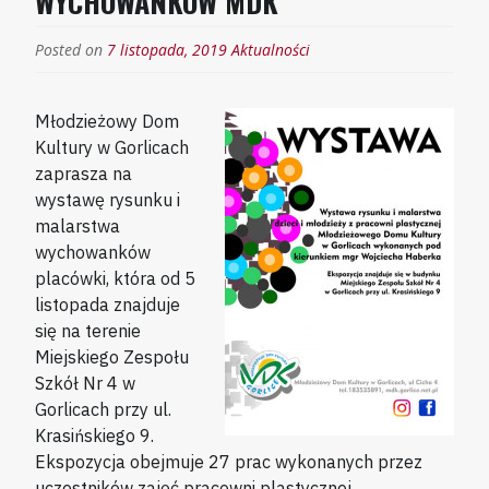
WYCHOWANKÓW MDK
Posted on
7 listopada, 2019
Aktualności
Młodzieżowy Dom
Kultury w Gorlicach
zaprasza na
wystawę rysunku i
malarstwa
wychowanków
placówki, która od 5
listopada znajduje
się na terenie
Miejskiego Zespołu
Szkół Nr 4 w
Gorlicach przy ul.
Krasińskiego 9.
Ekspozycja obejmuje 27 prac wykonanych przez
uczestników zajęć pracowni plastycznej