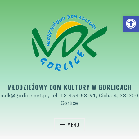
Skip
to
Open
content
MŁODZIEŻOWY DOM KULTURY W GORLICACH
mdk@gorlice.net.pl, tel. 18 353-58-91, Cicha 4, 38-300
Gorlice
MENU