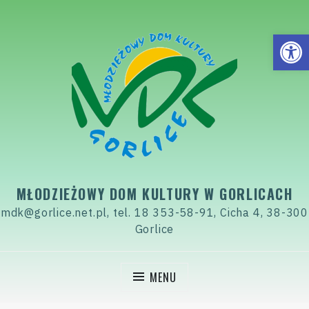
Skip
to
Open
content
MŁODZIEŻOWY DOM KULTURY W GORLICACH
mdk@gorlice.net.pl, tel. 18 353-58-91, Cicha 4, 38-300
Gorlice
MENU