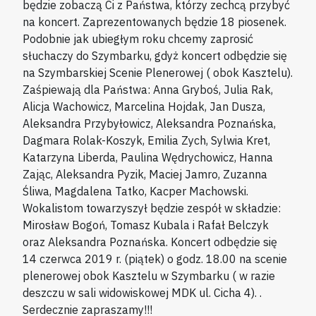
będzie zobaczą Ci z Państwa, którzy zechcą przybyć
na koncert. Zaprezentowanych będzie 18 piosenek.
Podobnie jak ubiegłym roku chcemy zaprosić
słuchaczy do Szymbarku, gdyż koncert odbędzie się
na Szymbarskiej Scenie Plenerowej ( obok Kasztelu).
Zaśpiewają dla Państwa: Anna Gryboś, Julia Rak,
Alicja Wachowicz, Marcelina Hojdak, Jan Dusza,
Aleksandra Przybyłowicz, Aleksandra Poznańska,
Dagmara Rolak-Koszyk, Emilia Zych, Sylwia Kret,
Katarzyna Liberda, Paulina Wędrychowicz, Hanna
Zając, Aleksandra Pyzik, Maciej Jamro, Zuzanna
Śliwa, Magdalena Tatko, Kacper Machowski.
Wokalistom towarzyszył będzie zespół w składzie:
Mirosław Bogoń, Tomasz Kubala i Rafał Belczyk
oraz Aleksandra Poznańska. Koncert odbędzie się
14 czerwca 2019 r. (piątek) o godz. 18.00 na scenie
plenerowej obok Kasztelu w Szymbarku ( w razie
deszczu w sali widowiskowej MDK ul. Cicha 4). .
Serdecznie zapraszamy!!!