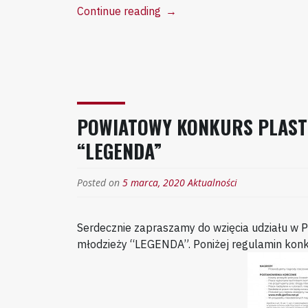
“Informacja
Continue reading
→
o
odwołaniu
zajęć
dydaktycznych
w
MDK”
POWIATOWY KONKURS PLASTYC
“LEGENDA”
Posted on
5 marca, 2020
Aktualności
Serdecznie zapraszamy do wzięcia udziału w P
młodzieży “LEGENDA”. Poniżej regulamin konk