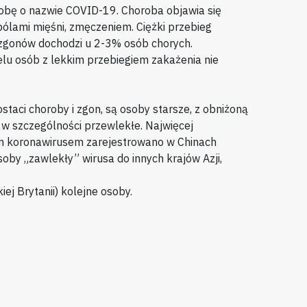
bę o nazwie COVID-19. Choroba objawia się
bólami mięśni, zmęczeniem. Ciężki przebieg
zgonów dochodzi u 2-3% osób chorych.
lu osób z lekkim przebiegiem zakażenia nie
ostaci choroby i zgon, są osoby starsze, z obniżoną
 w szczególności przewlekłe. Najwięcej
 koronawirusem zarejestrowano w Chinach
soby „zawlekły” wirusa do innych krajów Azji,
iej Brytanii) kolejne osoby.