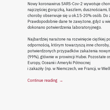
Nowy koronawirus SARS-Cov-2 wywołuje choro
najczęściej gorączką, kaszlem, dusznościami, 
choroby obserwuje się u ok.15-20% osób. Do 
Prawdopodobnie dane te zawyżone, gdyż u wie
dokonano potwierdzenia laboratoryjnego.
Najbardziej narażone na rozwinięcie ciężkiej p
odpornością, którym towarzyszą inne choroby,
potwierdzonych przypadków zakażenia nowym
(99%), głównie w prowincji Hubei. Pozostałe o
Europy, Oceanii i Ameryki Północnej
i zakaziły (np. w Niemczech, we Francji, w Wielk
“Podstawowe
Continue reading
→
informacje
na
temat
koronawirusa”