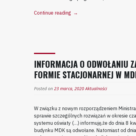
“Nauczanie
Continue reading
→
zdalne
w
Młodzieżowym
Domu
Kultury
w
INFORMACJA O ODWOŁANIU Z
Gorlicach.
Aktualizacja
FORMIE STACJONARNEJ W MD
z
dnia
Posted on
23 marca, 2020
Aktualności
27
kwietnia.”
W związku z nowym rozporządzeniem Ministra
sprawie szczególnych rozwiązań w okresie cz
systemu oświaty (…) informuję,że do dnia 8 kw
budynku MDK są odwołane. Natomiast od dnia