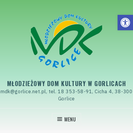
Skip
to
Open
content
MŁODZIEŻOWY DOM KULTURY W GORLICACH
mdk@gorlice.net.pl, tel. 18 353-58-91, Cicha 4, 38-300
Gorlice
MENU