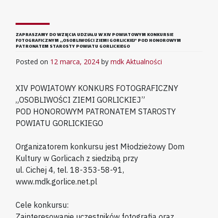
ZAPRASZAMY DO WZIĘCIA UDZIAŁU W XIV POWIATOWYM KONKURSIE
FOTOGRAFICZNYM „OSOBLIWOŚCI ZIEMI GORLICKIEJ” POD HONOROWYM
PATRONATEM STAROSTY POWIATU GORLICKIEGO
Posted on
12 marca, 2024
by
mdk
Aktualności
XIV POWIATOWY KONKURS FOTOGRAFICZNY
„OSOBLIWOŚCI ZIEMI GORLICKIEJ”
POD HONOROWYM PATRONATEM STAROSTY
POWIATU GORLICKIEGO
Organizatorem konkursu jest Młodzieżowy Dom
Kultury w Gorlicach z siedzibą przy
ul. Cichej 4, tel. 18-353-58-91,
www.mdk.gorlice.net.pl
Cele konkursu:
Zainteresowanie uczestników fotografią oraz