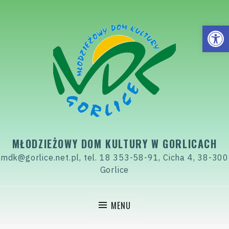
Skip
to
Open
content
MŁODZIEŻOWY DOM KULTURY W GORLICACH
mdk@gorlice.net.pl, tel. 18 353-58-91, Cicha 4, 38-300
Gorlice
MENU