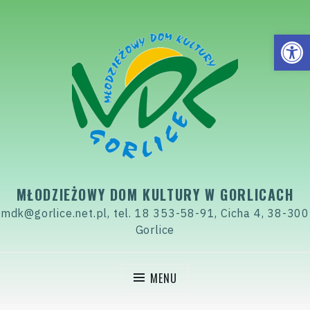
Skip
to
Open
content
MŁODZIEŻOWY DOM KULTURY W GORLICACH
mdk@gorlice.net.pl, tel. 18 353-58-91, Cicha 4, 38-300
Gorlice
MENU