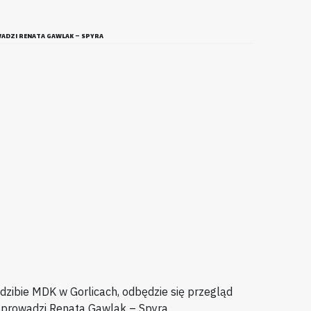
ADZI RENATA GAWLAK – SPYRA
dzibie MDK w Gorlicach, odbędzie się przegląd
 prowadzi Renata Gawlak – Spyra